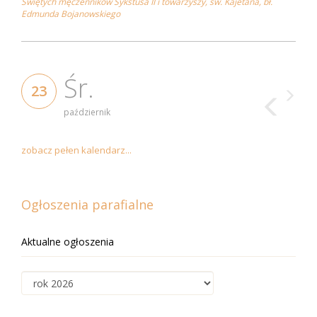
Świętych męczenników Sykstusa II i towarzyszy, św. Kajetana, bł.
Edmunda Bojanowskiego
Śr.
23
październik
zobacz pełen kalendarz...
Ogłoszenia parafialne
Aktualne ogłoszenia