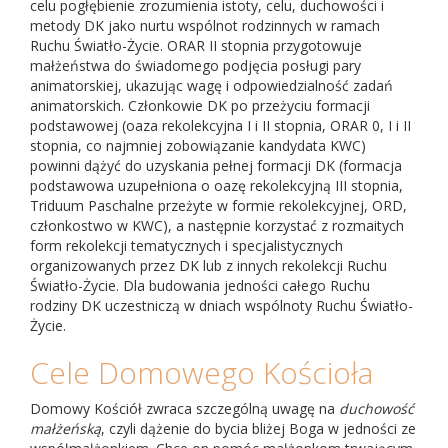
celu pogłębienie zrozumienia istoty, celu, duchowości i
metody DK jako nurtu wspólnot rodzinnych w ramach
Ruchu Światło-Życie. ORAR II stopnia przygotowuje
małżeństwa do świadomego podjęcia posługi pary
animatorskiej, ukazując wagę i odpowiedzialność zadań
animatorskich. Członkowie DK po przeżyciu formacji
podstawowej (oaza rekolekcyjna I i II stopnia, ORAR 0, I i II
stopnia, co najmniej zobowiązanie kandydata KWC)
powinni dążyć do uzyskania pełnej formacji DK (formacja
podstawowa uzupełniona o oazę rekolekcyjną III stopnia,
Triduum Paschalne przeżyte w formie rekolekcyjnej, ORD,
członkostwo w KWC), a następnie korzystać z rozmaitych
form rekolekcji tematycznych i specjalistycznych
organizowanych przez DK lub z innych rekolekcji Ruchu
Światło-Życie. Dla budowania jedności całego Ruchu
rodziny DK uczestniczą w dniach wspólnoty Ruchu Światło-
Życie.
Cele Domowego Kościoła
Domowy Kościół zwraca szczególną uwagę na
duchowość
małżeńską
, czyli dążenie do bycia bliżej Boga w jedności ze