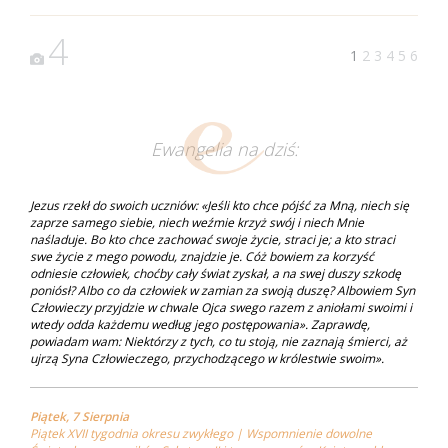
4
1
2
3
4
5
6
Ewangelia na dziś:
Jezus rzekł do swoich uczniów: «Jeśli kto chce pójść za Mną, niech się
zaprze samego siebie, niech weźmie krzyż swój i niech Mnie
naśladuje. Bo kto chce zachować swoje życie, straci je; a kto straci
swe życie z mego powodu, znajdzie je. Cóż bowiem za korzyść
odniesie człowiek, choćby cały świat zyskał, a na swej duszy szkodę
poniósł? Albo co da człowiek w zamian za swoją duszę? Albowiem Syn
Człowieczy przyjdzie w chwale Ojca swego razem z aniołami swoimi i
wtedy odda każdemu według jego postępowania». Zaprawdę,
powiadam wam: Niektórzy z tych, co tu stoją, nie zaznają śmierci, aż
ujrzą Syna Człowieczego, przychodzącego w królestwie swoim».
Piątek, 7 Sierpnia
Piątek XVII tygodnia okresu zwykłego | Wspomnienie dowolne