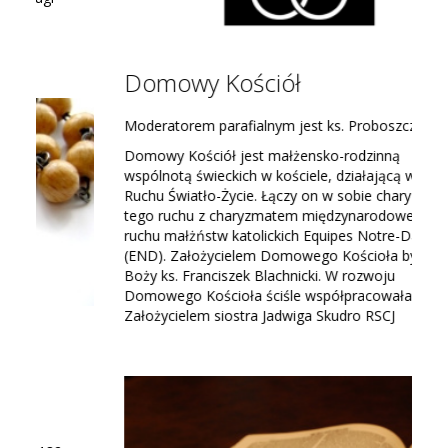
Domowy Kościół
Moderatorem parafialnym jest ks. Proboszcz
Domowy Kościół jest małżensko-rodzinną
wspólnotą świeckich w kościele, działającą w ramach
Ruchu Światło-Życie. Łączy on w sobie charyzmaty
tego ruchu z charyzmatem międzynarodowego
ruchu małżństw katolickich Equipes Notre-Dame
(END). Założycielem Domowego Kościoła był Sługa
Boży ks. Franciszek Blachnicki. W rozwoju
Domowego Kościoła ściśle współpracowała z
Założycielem siostra Jadwiga Skudro RSCJ