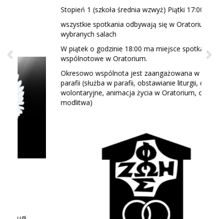
Stopień 1 (szkoła średnia wzwyż) Piątki 17:00
wszystkie spotkania odbywają się w Oratorium w
wybranych salach
W piątek o godzinie 18:00 ma miejsce spotkanie
wspólnotowe w Oratorium.
Okresowo wspólnota jest zaangażowana w życie
parafii (służba w parafii, obstawianie liturgii, działania
wolontaryjne, animacja życia w Oratorium, osobista
modlitwa)
Previous
Ne