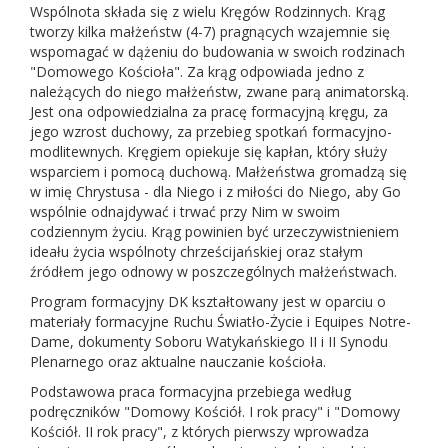
Wspólnota składa się z wielu Kręgów Rodzinnych. Krąg
tworzy kilka małżeństw (4-7) pragnących wzajemnie się
wspomagać w dążeniu do budowania w swoich rodzinach
"Domowego Kościoła". Za krąg odpowiada jedno z
należących do niego małżeństw, zwane parą animatorską.
Jest ona odpowiedzialna za pracę formacyjną kręgu, za
jego wzrost duchowy, za przebieg spotkań formacyjno-
modlitewnych. Kręgiem opiekuje się kapłan, który służy
wsparciem i pomocą duchową. Małżeństwa gromadzą się
w imię Chrystusa - dla Niego i z miłości do Niego, aby Go
wspólnie odnajdywać i trwać przy Nim w swoim
codziennym życiu. Krąg powinien być urzeczywistnieniem
ideału życia wspólnoty chrześcijańskiej oraz stałym
źródłem jego odnowy w poszczególnych małżeństwach.
Program formacyjny DK kształtowany jest w oparciu o
materiały formacyjne Ruchu Światło-Życie i Equipes Notre-
Dame, dokumenty Soboru Watykańskiego II i II Synodu
Plenarnego oraz aktualne nauczanie kościoła.
Podstawowa praca formacyjna przebiega według
podręczników "Domowy Kościół. I rok pracy" i "Domowy
Kościół. II rok pracy", z których pierwszy wprowadza