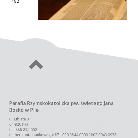
Krąg Biblijny
Owocem Misji Świętych, które odbyły się w lutym
1999r., jest powstanie Wspólnoty Parafialnej jaką
jest Krąg Biblijny.