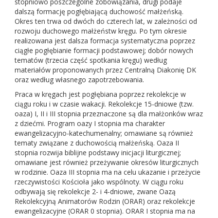
stopniowo poszczególne zobowiązania, drugi podaje
dalszą formację pogłębiającą duchowość małżeńską.
Okres ten trwa od dwóch do czterech lat, w zależności od
rozwoju duchowego małżeństw kręgu. Po tym okresie
realizowana jest dalsza formacja systematyczna poprzez
ciągłe pogłębianie formacji podstawowej; dobór nowych
tematów (trzecia część spotkania kręgu) według
materiałów proponowanych przez Centralną Diakonię DK
oraz według własnego zapotrzebowania.
Praca w kręgach jest pogłębiana poprzez rekolekcje w
ciągu roku i w czasie wakacji. Rekolekcje 15-dniowe (tzw.
oaza) I, II i III stopnia przeznaczone są dla małżonków wraz
z dziećmi. Program oazy I stopnia ma charakter
ewangelizacyjno-katechumenalny; omawiane są również
tematy związane z duchowością małżeńską. Oaza II
stopnia rozwija biblijne podstawy inicjacji liturgicznej;
omawiane jest również przeżywanie okresów liturgicznych
w rodzinie. Oaza III stopnia ma na celu ukazanie i przeżycie
rzeczywistości Kościoła jako wspólnoty. W ciągu roku
odbywają się rekolekcje 2- i 4-dniowe, zwane Oazą
Rekolekcyjną Animatorów Rodzin (ORAR) oraz rekolekcje
ewangelizacyjne (ORAR 0 stopnia). ORAR I stopnia ma na