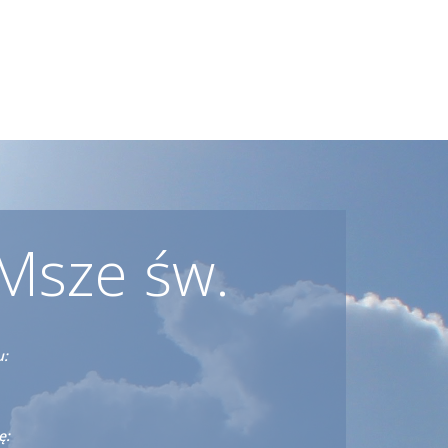
Msze św.
u:
ę: