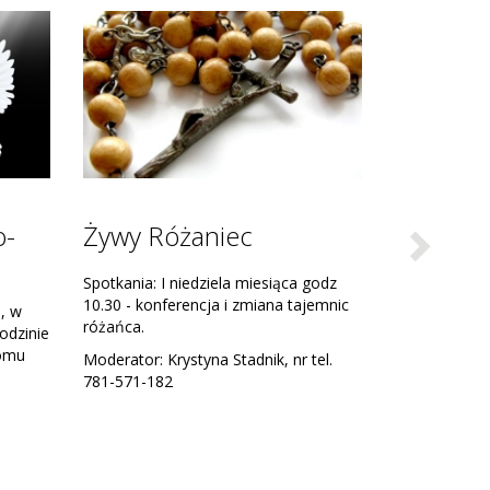
Krąg Biblijny
s.
Owocem Misji Świętych, które odbyły
się w lutym 1999r., jest powstanie
Wspólnoty Parafialnej jaką jest Krąg
o-
Biblijny.
Next
Ruchu
yzmatem
ństw
 (END).