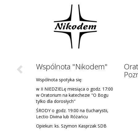
Caritas
Oaza
Życi
Opieku
Spotka
Previous
II Stop
Stopień
Stopień
17:00