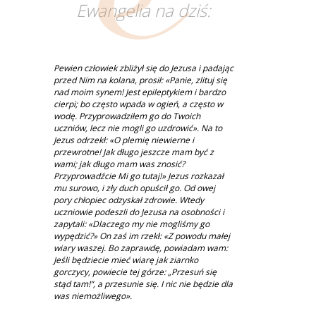
Ewangelia na dziś:
Pewien człowiek zbliżył się do Jezusa i padając
przed Nim na kolana, prosił: «Panie, zlituj się
nad moim synem! Jest epileptykiem i bardzo
cierpi; bo często wpada w ogień, a często w
wodę. Przyprowadziłem go do Twoich
uczniów, lecz nie mogli go uzdrowić». Na to
Jezus odrzekł: «O plemię niewierne i
przewrotne! Jak długo jeszcze mam być z
wami; jak długo mam was znosić?
Przyprowadźcie Mi go tutaj!» Jezus rozkazał
mu surowo, i zły duch opuścił go. Od owej
pory chłopiec odzyskał zdrowie. Wtedy
uczniowie podeszli do Jezusa na osobności i
zapytali: «Dlaczego my nie mogliśmy go
wypędzić?» On zaś im rzekł: «Z powodu małej
wiary waszej. Bo zaprawdę, powiadam wam:
Jeśli będziecie mieć wiarę jak ziarnko
gorczycy, powiecie tej górze: „Przesuń się
stąd tam!”, a przesunie się. I nic nie będzie dla
was niemożliwego».