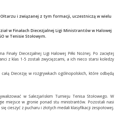
y Ołtarzu i związanej z tym formacji, uczestniczą w wielu
iał w Finałach Diecezjalnej Ligi Ministrantów w Halowej
LSO w Tenisie Stołowym.
 Finały Diecezjalnej Ligi Halowej Piłki Nożnej. Po zaciętej
anci z klas 1-5 zostali zwycięzcami, a ich nieco starsi koledzy
całą Diecezję w rozgrywkach ogólnopolskich, które odbędą
rywalizować w Salezjańskim Turnieju Tenisa Stołowego. W
rugie miejsce w gronie ponad stu ministrantów. Pozostali nasi
ię cieszyć z pucharu i złotych medali klasyfikacji zespołowej.