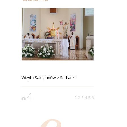
Wizyta Salezjanów z Sri Lanki
4
1
2
3
4
5
6