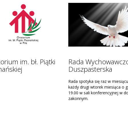
 - Ruch Światło-
Domowy Kościół
e
Moderatorem parafialnym jest k
Proboszcz
n: ks. Dan Machola SDB
Domowy Kościół jest małżensk
nia:
rodzinną wspólnotą świeckich w
ień - Piątki godz. 17:00
kościele, działającą w ramach 
Światło-Życie. Łączy on w sobie
 O (kl. 5-8) Piątki 17:00
charyzmaty tego ruchu z char
 1 (szkoła średnia wzwyż) Piątki
międzynarodowego ruchu małż
katolickich Equipes Notre-Dame