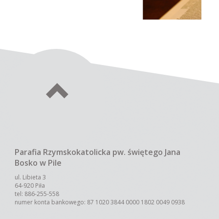
Krąg Biblijny
Owocem Misji Świętych, które odbyły się w lutym
1999r., jest powstanie Wspólnoty Parafialnej jaką
jest Krąg Biblijny.