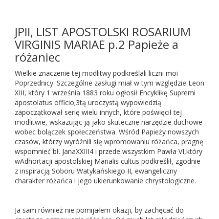
JPII, LIST APOSTOLSKI ROSARIUM
VIRGINIS MARIAE p.2 Papieże a
różaniec
Wielkie znaczenie tej modlitwy podkreślali liczni moi
Poprzednicy. Szczególne zasługi miał w tym względzie Leon
XIII, który 1 września 1883 roku ogłosił Encyklikę Supremi
apostolatus officio;3tą uroczystą wypowiedzią
zapoczątkował serię wielu innych, które poświęcił tej
modlitwie, wskazując ją jako skuteczne narzędzie duchowe
wobec bolączek społeczeństwa. Wśród Papieży nowszych
czasów, którzy wyróżnili się wpromowaniu różańca, pragnę
wspomnieć bł. JanaXXIII4 i przede wszystkim Pawła VI,który
wAdhortacji apostolskiej Marialis cultus podkreślił, zgodnie
z inspiracją Soboru Watykańskiego II, ewangeliczny
charakter różańca i jego ukierunkowanie chrystologiczne.
Ja sam również nie pomijałem okazji, by zachęcać do