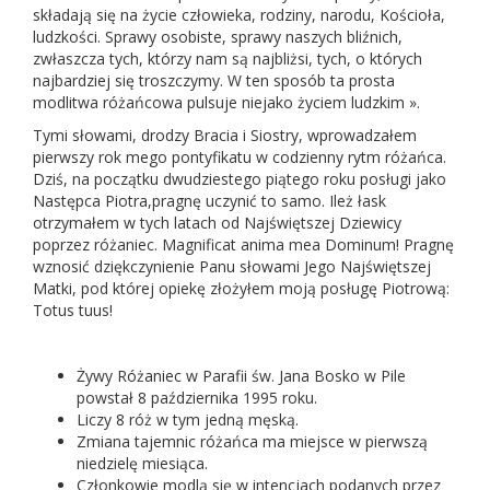
składają się na życie człowieka, rodziny, narodu, Kościoła,
ludzkości. Sprawy osobiste, sprawy naszych bliźnich,
zwłaszcza tych, którzy nam są najbliżsi, tych, o których
najbardziej się troszczymy. W ten sposób ta prosta
modlitwa różańcowa pulsuje niejako życiem ludzkim ».
Tymi słowami, drodzy Bracia i Siostry, wprowadzałem
pierwszy rok mego pontyfikatu w codzienny rytm różańca.
Dziś, na początku dwudziestego piątego roku posługi jako
Następca Piotra,pragnę uczynić to samo. Ileż łask
otrzymałem w tych latach od Najświętszej Dziewicy
poprzez różaniec. Magnificat anima mea Dominum! Pragnę
wznosić dziękczynienie Panu słowami Jego Najświętszej
Matki, pod której opiekę złożyłem moją posługę Piotrową:
Totus tuus!
Żywy Różaniec w Parafii św. Jana Bosko w Pile
powstał 8 października 1995 roku.
Liczy 8 róż w tym jedną męską.
Zmiana tajemnic różańca ma miejsce w pierwszą
niedzielę miesiąca.
Członkowie modlą się w intencjach podanych przez