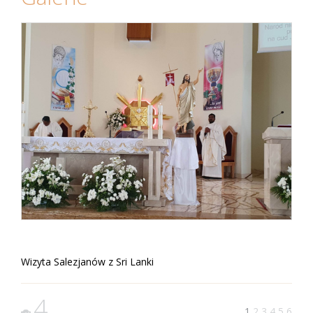
Wizyta Salezjanów z Sri Lanki
4
1
2
3
4
5
6