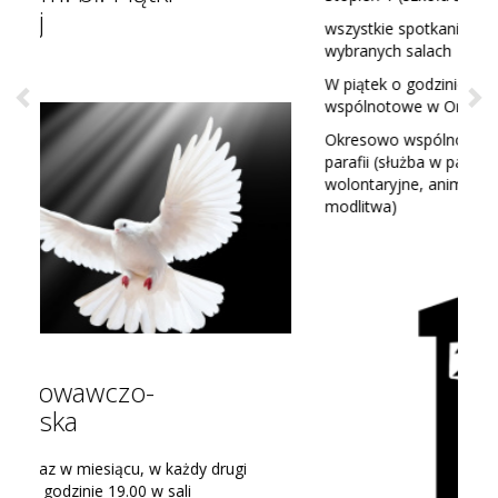
wszystkie spotkania odbywają się w Oratorium w
wybranych salach
W piątek o godzinie 18:00 ma miejsce spotkanie
wspólnotowe w Oratorium.
Okresowo wspólnota jest zaangażowana w życie
parafii (służba w parafii, obstawianie liturgii, działania
wolontaryjne, animacja życia w Oratorium, osobista
modlitwa)
Previous
Ne