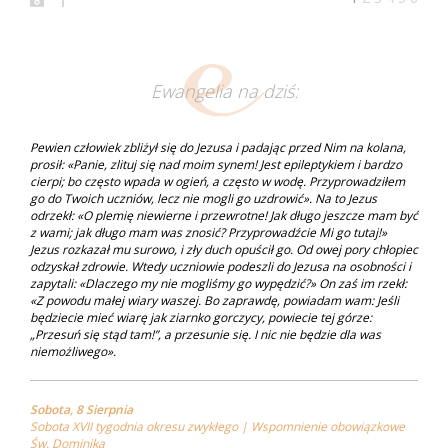
Ewangelia na dziś:
Pewien człowiek zbliżył się do Jezusa i padając przed Nim na kolana,
prosił: «Panie, zlituj się nad moim synem! Jest epileptykiem i bardzo
cierpi; bo często wpada w ogień, a często w wodę. Przyprowadziłem
go do Twoich uczniów, lecz nie mogli go uzdrowić». Na to Jezus
odrzekł: «O plemię niewierne i przewrotne! Jak długo jeszcze mam być
z wami; jak długo mam was znosić? Przyprowadźcie Mi go tutaj!»
Jezus rozkazał mu surowo, i zły duch opuścił go. Od owej pory chłopiec
odzyskał zdrowie. Wtedy uczniowie podeszli do Jezusa na osobności i
zapytali: «Dlaczego my nie mogliśmy go wypędzić?» On zaś im rzekł:
«Z powodu małej wiary waszej. Bo zaprawdę, powiadam wam: Jeśli
będziecie mieć wiarę jak ziarnko gorczycy, powiecie tej górze:
„Przesuń się stąd tam!”, a przesunie się. I nic nie będzie dla was
niemożliwego».
Sobota, 8 Sierpnia
Sobota XVII tygodnia okresu zwykłego | Wspomnienie obowiązkowe
Św. Dominika