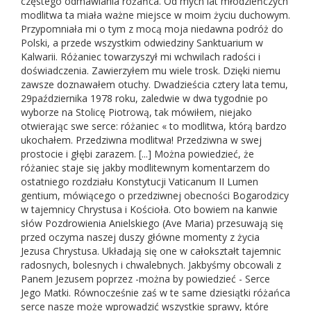
częstego odmawiania różańca. Od mych lat młodzieńczych
modlitwa ta miała ważne miejsce w moim życiu duchowym.
Przypomniała mi o tym z mocą moja niedawna podróż do
Polski, a przede wszystkim odwiedziny Sanktuarium w
Kalwarii. Różaniec towarzyszył mi wchwilach radości i
doświadczenia. Zawierzyłem mu wiele trosk. Dzięki niemu
zawsze doznawałem otuchy. Dwadzieścia cztery lata temu,
29października 1978 roku, zaledwie w dwa tygodnie po
wyborze na Stolicę Piotrową, tak mówiłem, niejako
otwierając swe serce: różaniec « to modlitwa, którą bardzo
ukochałem. Przedziwna modlitwa! Przedziwna w swej
prostocie i głębi zarazem. [...] Można powiedzieć, że
różaniec staje się jakby modlitewnym komentarzem do
ostatniego rozdziału Konstytucji Vaticanum II Lumen
gentium, mówiącego o przedziwnej obecności Bogarodzicy
w tajemnicy Chrystusa i Kościoła. Oto bowiem na kanwie
słów Pozdrowienia Anielskiego (Ave Maria) przesuwają się
przed oczyma naszej duszy główne momenty z życia
Jezusa Chrystusa. Układają się one w całokształt tajemnic
radosnych, bolesnych i chwalebnych. Jakbyśmy obcowali z
Panem Jezusem poprzez -można by powiedzieć - Serce
Jego Matki. Równocześnie zaś w te same dziesiątki różańca
serce nasze może wprowadzić wszystkie sprawy, które