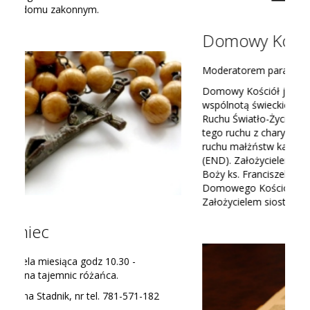
Domowy Kościół
Moderatorem parafialnym jest ks. Proboszcz
Domowy Kościół jest małżensko-rodzinną
wspólnotą świeckich w kościele, działającą w ramach
Ruchu Światło-Życie. Łączy on w sobie charyzmaty
tego ruchu z charyzmatem międzynarodowego
ruchu małżństw katolickich Equipes Notre-Dame
(END). Założycielem Domowego Kościoła był Sługa
Boży ks. Franciszek Blachnicki. W rozwoju
Domowego Kościoła ściśle współpracowała z
Założycielem siostra Jadwiga Skudro RSCJ