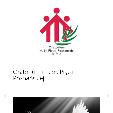
Oaza - Ruch Światło-Życie
Opiekun: ks. Dan Machola SDB
Spotkania:
II Stopień - Piątki godz. 17:00
Stopień O (kl. 5-8) Piątki 17:00
Stopień 1 (szkoła średnia wzwyż) Piątki 17:00
wszystkie spotkania odbywają się w Oratorium w
wybranych salach
W piątek o godzinie 18:00 ma miejsce spotkanie
wspólnotowe w Oratorium.
Okresowo wspólnota jest zaangażowana w życie
parafii (służba w parafii, obstawianie liturgii, działania