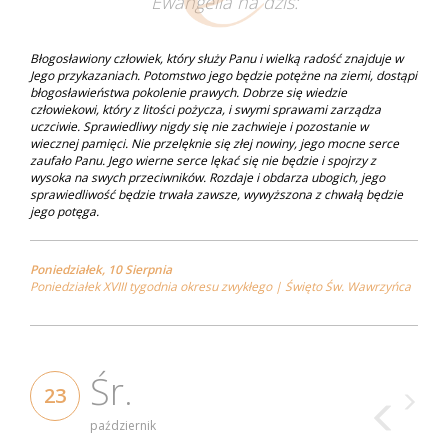
Ewangelia na dziś:
Błogosławiony człowiek, który służy Panu i wielką radość znajduje w
Jego przykazaniach. Potomstwo jego będzie potężne na ziemi, dostąpi
błogosławieństwa pokolenie prawych. Dobrze się wiedzie
człowiekowi, który z litości pożycza, i swymi sprawami zarządza
uczciwie. Sprawiedliwy nigdy się nie zachwieje i pozostanie w
wiecznej pamięci. Nie przelęknie się złej nowiny, jego mocne serce
zaufało Panu. Jego wierne serce lękać się nie będzie i spojrzy z
wysoka na swych przeciwników. Rozdaje i obdarza ubogich, jego
sprawiedliwość będzie trwała zawsze, wywyższona z chwałą będzie
jego potęga.
Poniedziałek, 10 Sierpnia
Poniedziałek XVIII tygodnia okresu zwykłego | Święto Św. Wawrzyńca
Śr.
23
październik