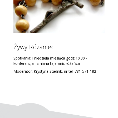
Ruchu Światło-Życie. Łączy on w sobie charyzmaty
tego ruchu z charyzmatem międzynarodowego
ruchu małżństw katolickich Equipes Notre-Dame
(END). Założycielem Domowego Kościoła był Sługa
Boży ks. Franciszek Blachnicki. W rozwoju
Domowego Kościoła ściśle współpracowała z
Założycielem siostra Jadwiga Skudro RSCJ