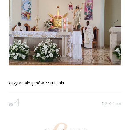
Wizyta Salezjanów z Sri Lanki
4
1
2
3
4
5
6