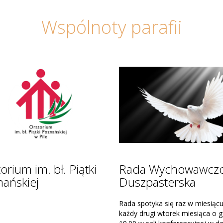
Wspólnoty parafii
 - Ruch Światło-
Domowy Kościół
e
Moderatorem parafialnym jest k
Proboszcz
n: ks. Dan Machola SDB
Domowy Kościół jest małżensk
nia: