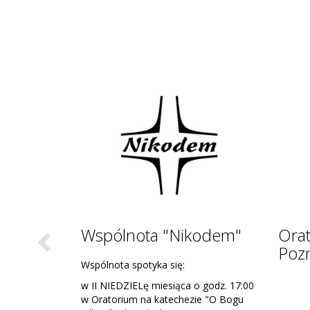
Caritas
Oaza
Życi
Opieku
Spotka