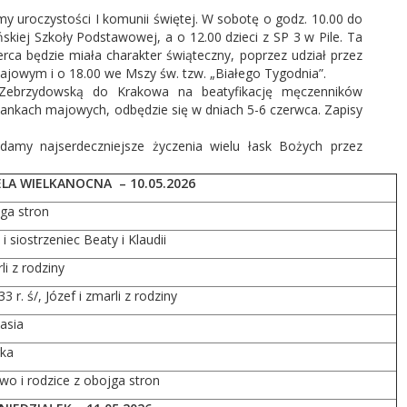
y uroczystości I komunii świętej. W sobotę o godz. 10.00 do
ńskiej Szkoły Podstawowej, a o 12.00 dzieci z SP 3 w Pile. Ta
rca będzie miała charakter świąteczny, poprzez udział przez
ajowym i o 18.00 we Mszy św. tzw. „Białego Tygodnia”.
ę Zebrzydowską do Krakowa na beatyfikację męczenników
ankach majowych, odbędzie się w dniach 5-6 czerwca. Zapisy
damy najserdeczniejsze życzenia wielu łask Bożych przez
IELA WIELKANOCNA – 10.05.2026
jga stron
 siostrzeniec Beaty i Klaudii
i z rodziny
33 r. ś/, Józef i zmarli z rodziny
asia
rka
two i rodzice z obojga stron