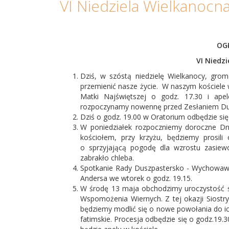
VI Niedziela Wielkanocn
OG
VI Niedziela Wielk
Dziś, w szóstą niedzielę Wielkanocy, gro
przemienić nasze życie. W naszym kościel
Matki Najświętszej o godz. 17.30 i ape
rozpoczynamy nowennę przed Zesłaniem Du
Dziś o godz. 19.00 w Oratorium odbędzie się
W poniedziałek rozpoczniemy doroczne Dn
kościołem, przy krzyżu, będziemy prosili
o sprzyjającą pogodę dla wzrostu zasiew
zabrakło chleba.
Spotkanie Rady Duszpastersko - Wychowawcz
Andersa we wtorek o godz. 19.15.
W środę 13 maja obchodzimy uroczystość św
Wspomożenia Wiernych. Z tej okazji Siostry
będziemy modlić się o nowe powołania do i
fatimskie. Procesja odbędzie się o godz.19.30