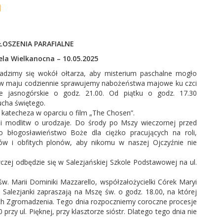
a
ŁOSZENIA PARAFIALNE
anocna – 10.05.2025
madzimy się wokół ołtarza, aby misterium paschalne mogło
e w maju codziennie sprawujemy nabożeństwa majowe ku czci
le jasnogórskie o godz. 21.00. Od piątku o godz. 17.30
cha świętego.
 katecheza w oparciu o film „The Chosen”.
i modlitw o urodzaje. Do środy po Mszy wieczornej przed
 o błogosławieństwo Boże dla ciężko pracujących na roli,
ów i obfitych plonów, aby nikomu w naszej Ojczyźnie nie
ej odbędzie się w Salezjańskiej Szkole Podstawowej na ul.
. Marii Dominiki Mazzarello, współzałożycielki Córek Maryi
 Salezjanki zapraszają na Mszę św. o godz. 18.00, na której
ch Zgromadzenia. Tego dnia rozpoczniemy coroczne procesje
 przy ul. Pięknej, przy klasztorze sióstr. Dlatego tego dnia nie