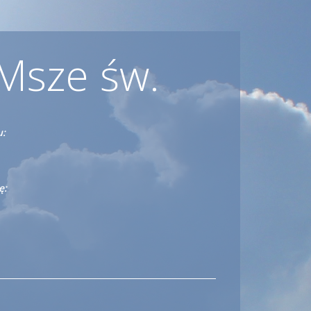
Msze św.
u:
ę: