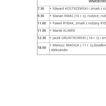
WNIEBOWST
7.30
+ Edward KOSTRZEWSKI i zmarli z
9.30
+ Marian KWAS (10 r. ś), rodzice, r
11.00
+ Paweł RYBAK, zmarli z rodziny
11.00
+ Marek KLIMEK
12.30
+ Jacek GRUNTKOWSKI ( 16 r. ś) i 
+ Mariusz IWASIUK ( 11 r. ś),dziadk
18.00
i Aleksander