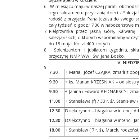
będzie apelu w kościele.
W miesiącu maju w naszej parafii obchodzim
tego sakramentu przystąpią dzieci z Salezja
radość z przyjęcia Pana Jezusa do swego se
cały tydzień o godz.17.30 w nabożeństwie m
Pielgrzymka przez Jasną Górę, Kalwari
salezjańskich, o których wspominamy w czyt
do 18 maja. Koszt 400 złotych.
Solenizantom i jubilatom tygodnia, skła
przyczynę NMP WW i Św. Jana Bosko.
VI NIEDZ
7.30
+ Maria i Józef CZAJKA zmarli z obo
9.30
+ ks. Marian KRZEŚNIAK – od siostry i
9.30
+ Janina i Edward BEDNARSCY i zmarl
11.00
+ Stanisława (f) / 33 r. ś/, Stanisław /
12.30
Dziękczynno – błagalna w intencji Ad
12.30
Dziękczynno – błagalna w intencji Ja
18.00
+ Stanisław ( 7 r. ś), Marek, rodzeńs