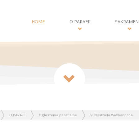
HOME
O PARAFII
SAKRAMEN
O PARAFII
Ogłoszenia parafialne
VI Niedziela Wielkanocna