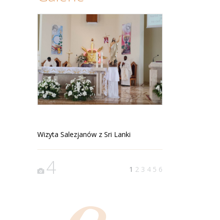
Wizyta Salezjanów z Sri Lanki
4
1
2
3
4
5
6